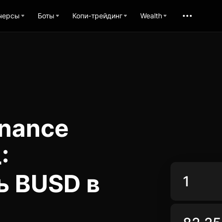
черсы
Боты
Копи-трейдинг
Wealth
inance
:
ь BUSD в