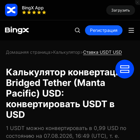
BingX App
Загрузить
Регистрация
Домашняя страница
Калькулятор
Ставка USDT USD
>
>
Калькулятор конвертации
Bridged Tether (Manta
Pacific) USD:
конвертировать USDT в
USD
1 USDT можно конвертировать в 0,99 USD по
состоянию на 07.08.2026, 16:49 (UTC), т. е.