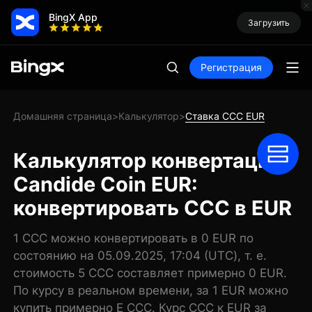
BingX App
Загрузить
Регистрация
Домашняя страница
Калькулятор
Ставка CCC EUR
>
>
Калькулятор конвертации
Candide Coin EUR:
конвертировать CCC в EUR
1 CCC можно конвертировать в 0 EUR по
состоянию на 05.09.2025, 17:04 (UTC), т. е.
стоимость 5 CCC составляет примерно 0 EUR.
По курсу в реальном времени, за 1 EUR можно
купить примерно E CCC. Курс CCC к EUR за