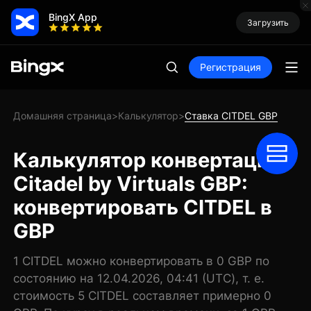
BingX App
Загрузить
Регистрация
Домашняя страница
Калькулятор
Ставка CITDEL GBP
>
>
Калькулятор конвертации
Citadel by Virtuals GBP:
конвертировать CITDEL в
GBP
1 CITDEL можно конвертировать в 0 GBP по
состоянию на 12.04.2026, 04:41 (UTC), т. е.
стоимость 5 CITDEL составляет примерно 0