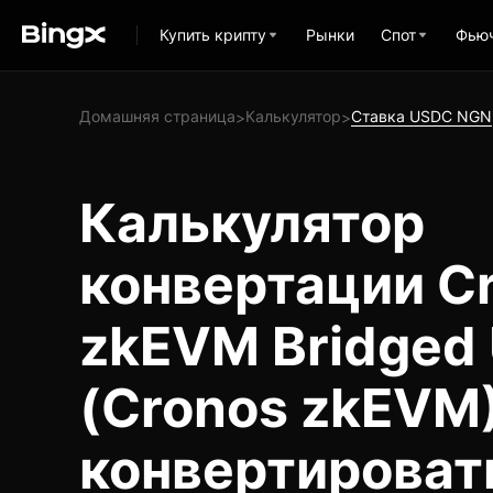
Купить крипту
Рынки
Спот
Фью
Домашняя страница
Калькулятор
Ставка USDC NGN
>
>
Калькулятор
конвертации C
zkEVM Bridged
(Cronos zkEVM
конвертироват