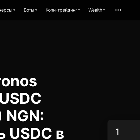
черсы
Боты
Копи-трейдинг
Wealth
ronos
 USDC
) NGN:
ь USDC в