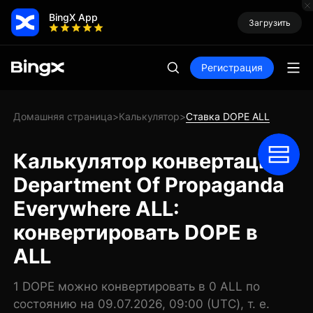
BingX App
Загрузить
Регистрация
Домашняя страница
Калькулятор
Ставка DOPE ALL
>
>
Калькулятор конвертации
Department Of Propaganda
Everywhere ALL:
конвертировать DOPE в
ALL
1 DOPE можно конвертировать в 0 ALL по
состоянию на 09.07.2026, 09:00 (UTC), т. е.