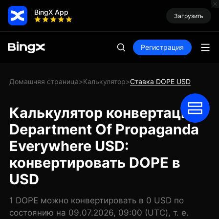
BingX App
Загрузить
Регистрация
Домашняя страница
Калькулятор
Ставка DOPE USD
>
>
Калькулятор конвертации
Department Of Propaganda
Everywhere USD:
конвертировать DOPE в
USD
1 DOPE можно конвертировать в 0 USD по
состоянию на 09.07.2026, 09:00 (UTC), т. е.