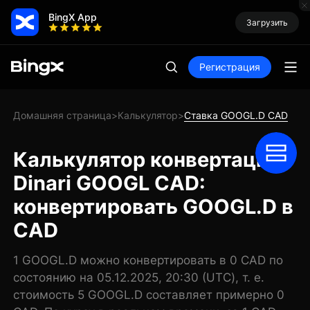
BingX App
Загрузить
Регистрация
Домашняя страница
Калькулятор
Ставка GOOGL.D CAD
>
>
Калькулятор конвертации
Dinari GOOGL CAD:
конвертировать GOOGL.D в
CAD
1 GOOGL.D можно конвертировать в 0 CAD по
состоянию на 05.12.2025, 20:30 (UTC), т. е.
стоимость 5 GOOGL.D составляет примерно 0