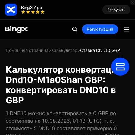
BingX App
Загрузить
Регистрация
Домашняя страница
Калькулятор
Ставка DND10 GBP
>
>
Калькулятор конвертации
Dnd10-M1a0Shan GBP:
конвертировать DND10 в
GBP
1 DND10 можно конвертировать в 0 GBP по
состоянию на 10.08.2026, 01:13 (UTC), т. е.
стоимость 5 DND10 составляет примерно 0