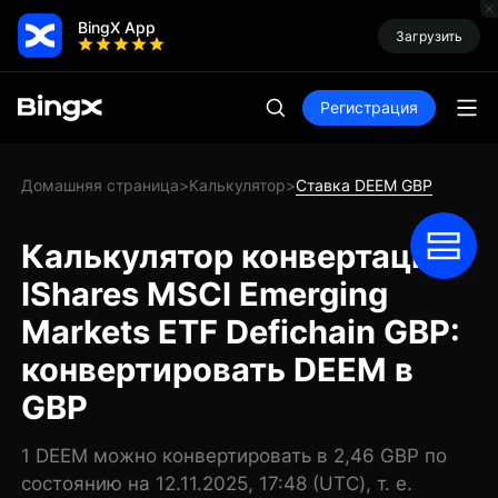
BingX App
Загрузить
Регистрация
Домашняя страница
Калькулятор
Ставка DEEM GBP
>
>
Калькулятор конвертации
IShares MSCI Emerging
Markets ETF Defichain GBP:
конвертировать DEEM в
GBP
1 DEEM можно конвертировать в 2,46 GBP по
состоянию на 12.11.2025, 17:48 (UTC), т. е.