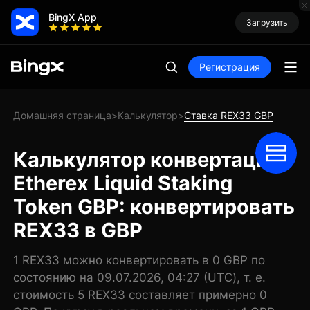
BingX App
Загрузить
Регистрация
Домашняя страница
Калькулятор
Ставка REX33 GBP
>
>
Калькулятор конвертации
Etherex Liquid Staking
Token GBP: конвертировать
REX33 в GBP
1 REX33 можно конвертировать в 0 GBP по
состоянию на 09.07.2026, 04:27 (UTC), т. е.
стоимость 5 REX33 составляет примерно 0