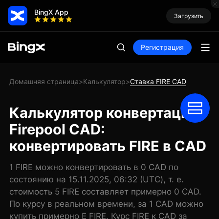
BingX App
Загрузить
Регистрация
Домашняя страница
Калькулятор
Ставка FIRE CAD
>
>
Калькулятор конвертации
Firepool CAD:
конвертировать FIRE в CAD
1 FIRE можно конвертировать в 0 CAD по
состоянию на 15.11.2025, 06:32 (UTC), т. е.
стоимость 5 FIRE составляет примерно 0 CAD.
По курсу в реальном времени, за 1 CAD можно
купить примерно E FIRE. Курс FIRE к CAD за