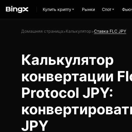
Купить крипту
Рынки
Спот
Фью
Домашняя страница
Калькулятор
Ставка FLC JPY
>
>
Калькулятор
конвертации Fl
Protocol JPY:
конвертировать
JPY