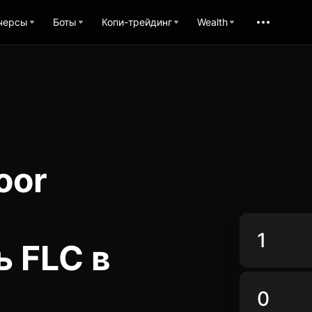
черсы
Боты
Копи-трейдинг
Wealth
oor
 FLC в