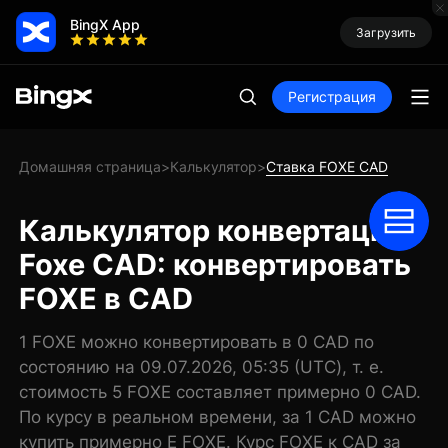
BingX App
Загрузить
Регистрация
Домашняя страница
Калькулятор
Ставка FOXE CAD
>
>
Калькулятор конвертации
Foxe CAD: конвертировать
FOXE в CAD
1 FOXE можно конвертировать в 0 CAD по
состоянию на 09.07.2026, 05:35 (UTC), т. е.
стоимость 5 FOXE составляет примерно 0 CAD.
По курсу в реальном времени, за 1 CAD можно
купить примерно E FOXE. Курс FOXE к CAD за