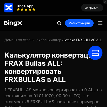
BingX App
Загрузить
Регистрация
Домашняя страница
Калькулятор
Ставка FRXBULLAS ALL
>
>
Калькулятор конвертации
FRAX Bullas ALL:
конвертировать
FRXBULLAS в ALL
1 FRXBULLAS можно конвертировать в 0 ALL по
состоянию на 01.01.1970, 00:00 (UTC), т. е.
стоимость 5 FRXBULLAS составляет примерно