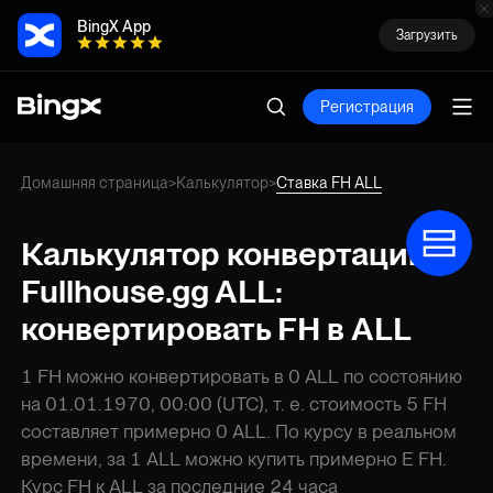
BingX App
Загрузить
Регистрация
Домашняя страница
Калькулятор
Ставка FH ALL
>
>
Калькулятор конвертации
Fullhouse.gg ALL:
конвертировать FH в ALL
1 FH можно конвертировать в 0 ALL по состоянию
на 01.01.1970, 00:00 (UTC), т. е. стоимость 5 FH
составляет примерно 0 ALL. По курсу в реальном
времени, за 1 ALL можно купить примерно E FH.
Курс FH к ALL за последние 24 часа