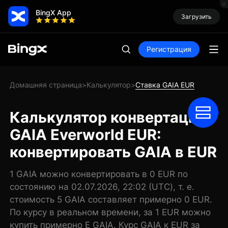
BingX App
Загрузить
Регистрация
Домашняя страница
Калькулятор
Ставка GAIA EUR
>
>
Калькулятор конвертации
GAIA Everworld EUR:
конвертировать GAIA в EUR
1 GAIA можно конвертировать в 0 EUR по
состоянию на 02.07.2026, 22:02 (UTC), т. е.
стоимость 5 GAIA составляет примерно 0 EUR.
По курсу в реальном времени, за 1 EUR можно
купить примерно E GAIA. Курс GAIA к EUR за