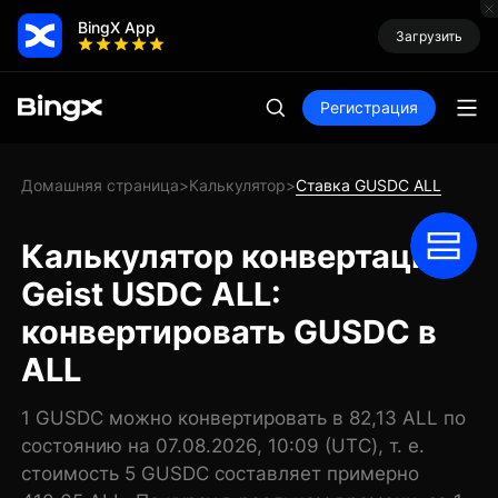
BingX App
Загрузить
Регистрация
Домашняя страница
Калькулятор
Ставка GUSDC ALL
>
>
Калькулятор конвертации
Geist USDC ALL:
конвертировать GUSDC в
ALL
1 GUSDC можно конвертировать в 82,13 ALL по
состоянию на 07.08.2026, 10:09 (UTC), т. е.
стоимость 5 GUSDC составляет примерно