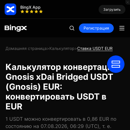
BingX App
Загрузить
Регистрация
Домашняя страница
Калькулятор
Ставка USDT EUR
>
>
Калькулятор конвертации
Gnosis xDai Bridged USDT
(Gnosis) EUR:
конвертировать USDT в
EUR
1 USDT можно конвертировать в 0,86 EUR по
состоянию на 07.08.2026, 06:29 (UTC), т. е.