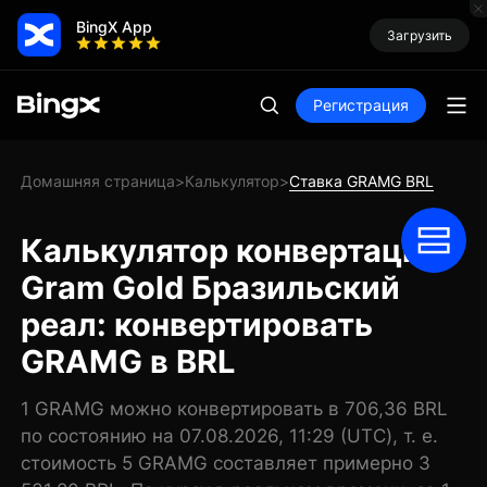
BingX App
Загрузить
Регистрация
Домашняя страница
Калькулятор
Ставка GRAMG BRL
>
>
Калькулятор конвертации
Gram Gold Бразильский
реал: конвертировать
GRAMG в BRL
1 GRAMG можно конвертировать в 706,36 BRL
по состоянию на 07.08.2026, 11:29 (UTC), т. е.
стоимость 5 GRAMG составляет примерно 3