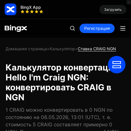
BingX App
Загрузить
Регистрация
Домашняя страница
Калькулятор
Ставка CRAIG NGN
>
>
Калькулятор конвертации
Hello I'm Craig NGN:
конвертировать CRAIG в
NGN
1 CRAIG можно конвертировать в 0 NGN по
состоянию на 06.05.2026, 13:01 (UTC), т. е.
стоимость 5 CRAIG составляет примерно 0