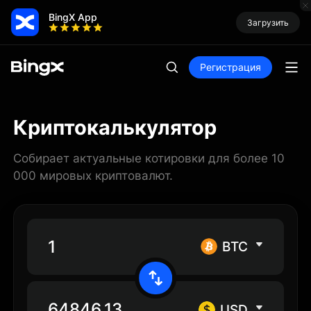
BingX App
Загрузить
Регистрация
Криптокалькулятор
Собирает актуальные котировки для более 10
000 мировых криптовалют.
BTC
USD