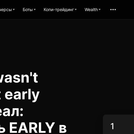
черсы
Боты
Копи-трейдинг
Wealth
wasn't
 early
ал:
ь EARLY в