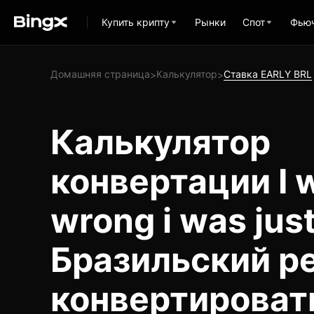
Купить крипту
Рынки
Спот
Фью
Домашняя страница
Калькулятор
Ставка EARLY BRL
>
>
Калькулятор
конвертации I 
wrong i was just
Бразильский ре
конвертироват