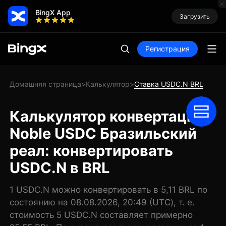
BingX App
Загрузить
Регистрация
Домашняя страница
Калькулятор
Ставка USDC.N BRL
>
>
Калькулятор конвертации
Noble USDC Бразильский
реал: конвертировать
USDC.N в BRL
1 USDC.N можно конвертировать в 5,11 BRL по
состоянию на 08.08.2026, 20:49 (UTC), т. е.
стоимость 5 USDC.N составляет примерно