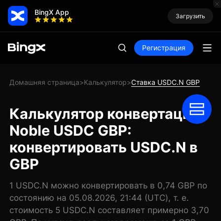
BingX App
Загрузить
Регистрация
Домашняя страница
Калькулятор
Ставка USDC.N GBP
>
>
Калькулятор конвертации
Noble USDC GBP:
конвертировать USDC.N в
GBP
1 USDC.N можно конвертировать в 0,74 GBP по
состоянию на 05.08.2026, 21:44 (UTC), т. е.
стоимость 5 USDC.N составляет примерно 3,70