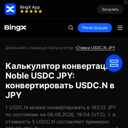
BingX App
Загрузить
Регистрация
Домашняя страница
Калькулятор
Ставка USDC.N JPY
>
>
Калькулятор конвертации
Noble USDC JPY:
конвертировать USDC.N в
JPY
1 USDC.N можно конвертировать в 162,12 JPY
по состоянию на 06.08.2026, 19:04 (UTC), т. е.
стоимость 5 USDC.N составляет примерно