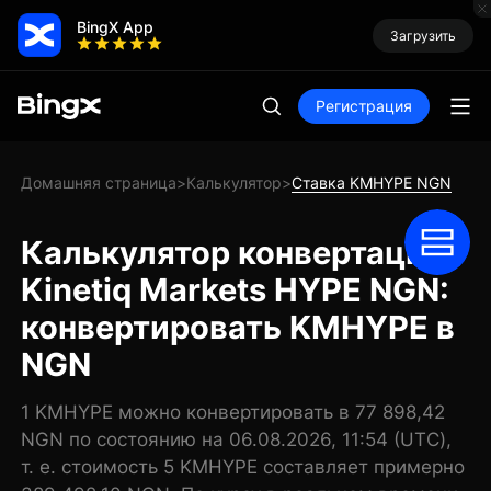
BingX App
Загрузить
Регистрация
Домашняя страница
Калькулятор
Ставка KMHYPE NGN
>
>
Калькулятор конвертации
Kinetiq Markets HYPE NGN:
конвертировать KMHYPE в
NGN
1 KMHYPE можно конвертировать в 77 898,42
NGN по состоянию на 06.08.2026, 11:54 (UTC),
т. е. стоимость 5 KMHYPE составляет примерно