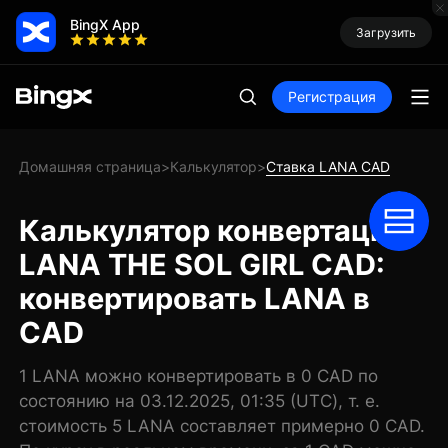
BingX App
Загрузить
Регистрация
Домашняя страница
Калькулятор
Ставка LANA CAD
>
>
Калькулятор конвертации
LANA THE SOL GIRL CAD:
конвертировать LANA в
CAD
1 LANA можно конвертировать в 0 CAD по
состоянию на 03.12.2025, 01:35 (UTC), т. е.
стоимость 5 LANA составляет примерно 0 CAD.