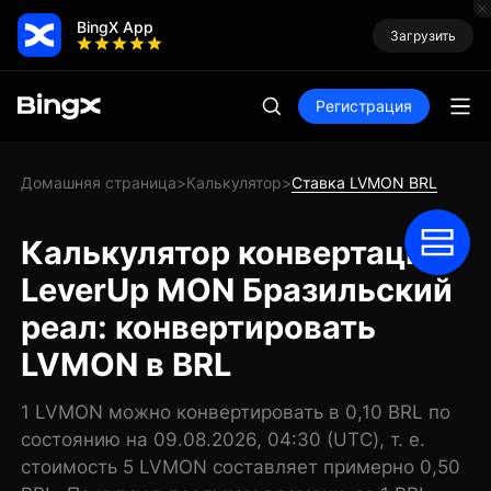
BingX App
Загрузить
Регистрация
Домашняя страница
Калькулятор
Ставка LVMON BRL
>
>
Калькулятор конвертации
LeverUp MON Бразильский
реал: конвертировать
LVMON в BRL
1 LVMON можно конвертировать в 0,10 BRL по
состоянию на 09.08.2026, 04:30 (UTC), т. е.
стоимость 5 LVMON составляет примерно 0,50