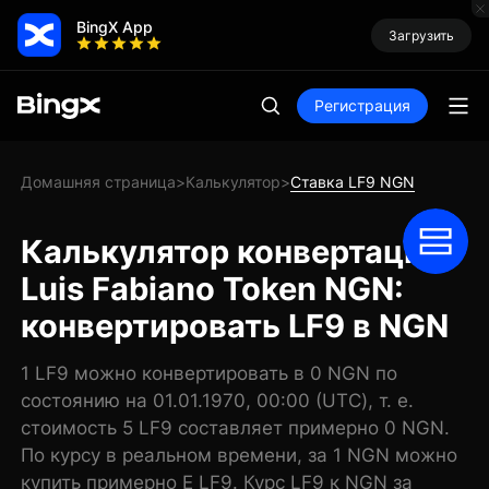
BingX App
Загрузить
Регистрация
Домашняя страница
Калькулятор
Ставка LF9 NGN
>
>
Калькулятор конвертации
Luis Fabiano Token NGN:
конвертировать LF9 в NGN
1 LF9 можно конвертировать в 0 NGN по
состоянию на 01.01.1970, 00:00 (UTC), т. е.
стоимость 5 LF9 составляет примерно 0 NGN.
По курсу в реальном времени, за 1 NGN можно
купить примерно E LF9. Курс LF9 к NGN за