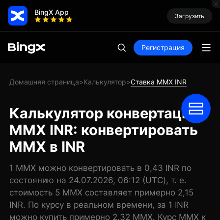
BingX App
Загрузить
Регистрация
Домашняя страница
Калькулятор
Ставка MMX INR
>
>
Калькулятор конвертации
MMX INR: конвертировать
MMX в INR
1 MMX можно конвертировать в 0,43 INR по
состоянию на 24.07.2026, 06:12 (UTC), т. е.
стоимость 5 MMX составляет примерно 2,15
INR. По курсу в реальном времени, за 1 INR
можно купить примерно 2,32 MMX. Курс MMX к