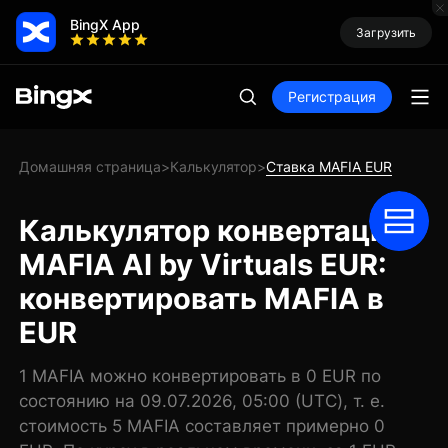
BingX App
Загрузить
Регистрация
Домашняя страница
Калькулятор
Ставка MAFIA EUR
>
>
Калькулятор конвертации
MAFIA AI by Virtuals EUR:
конвертировать MAFIA в
EUR
1 MAFIA можно конвертировать в 0 EUR по
состоянию на 09.07.2026, 05:00 (UTC), т. е.
стоимость 5 MAFIA составляет примерно 0