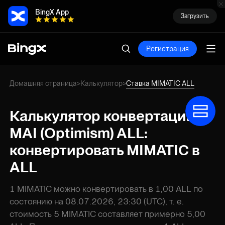
BingX App
Загрузить
Регистрация
Домашняя страница
Калькулятор
Ставка MIMATIC ALL
>
>
Калькулятор конвертации
MAI (Optimism) ALL:
конвертировать MIMATIC в
ALL
1 MIMATIC можно конвертировать в 1,00 ALL по
состоянию на 08.07.2026, 23:30 (UTC), т. е.
стоимость 5 MIMATIC составляет примерно 5,00