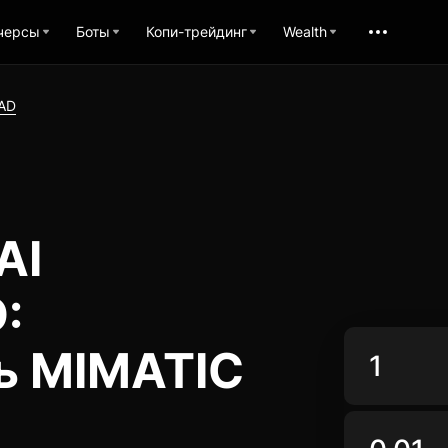
черсы
Боты
Копи-трейдинг
Wealth
AD
AI
:
ь MIMATIC