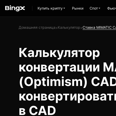
Купить крипту
Рынки
Спот
Фью
Домашняя страница
Калькулятор
Ставка MIMATIC C
>
>
Калькулятор
конвертации M
(Optimism) CAD
конвертироват
в CAD