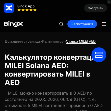
BingX App
Загрузить
Регистрация
Домашняя страница
Калькулятор
Ставка MILEI AED
>
>
Калькулятор конвертации
MILEI Solana AED:
конвертировать MILEI в
AED
1 MILEI можно конвертировать в 0 AED по
состоянию на 20.05.2026, 06:09 (UTC), т. е.
стоимость 5 MILEI составляет примерно 0 AED.