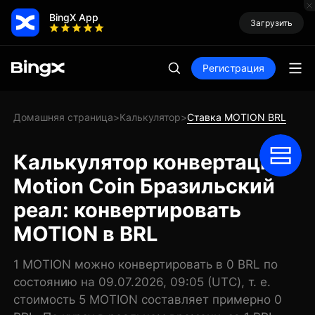
BingX App
Загрузить
Регистрация
Домашняя страница
Калькулятор
Ставка MOTION BRL
>
>
Калькулятор конвертации
Motion Coin Бразильский
реал: конвертировать
MOTION в BRL
1 MOTION можно конвертировать в 0 BRL по
состоянию на 09.07.2026, 09:05 (UTC), т. е.
стоимость 5 MOTION составляет примерно 0