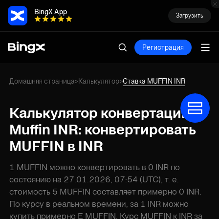
BingX App
Загрузить
Регистрация
Домашняя страница
Калькулятор
Ставка MUFFIN INR
>
>
Калькулятор конвертации
Muffin INR: конвертировать
MUFFIN в INR
1 MUFFIN можно конвертировать в 0 INR по
состоянию на 27.01.2026, 07:54 (UTC), т. е.
стоимость 5 MUFFIN составляет примерно 0 INR.
По курсу в реальном времени, за 1 INR можно
купить примерно E MUFFIN. Курс MUFFIN к INR за