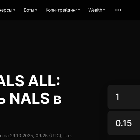
черсы
Боты
Копи-трейдинг
Wealth
ALS ALL:
ь NALS в
на 29.10.2025, 09:25 (UTC), т. е.