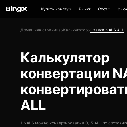
Купить крипту
Рынки
Спот
Фью
Домашняя страница
Калькулятор
Ставка NALS ALL
>
>
Калькулятор
конвертации N
конвертироват
ALL
1 NALS можно конвертировать в 0,15 ALL по состоянию 