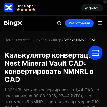
BingX App
Загрузить
Регистрация
Домашняя страница
Калькулятор
Ставка NMNRL CAD
>
>
Калькулятор конвертации
Nest Mineral Vault CAD:
конвертировать NMNRL в
CAD
1 NMNRL можно конвертировать в 1,44 CAD по
состоянию на 09.08.2026, 07:44 (UTC), т. е.
стоимость 5 NMNRL составляет примерно 7,19