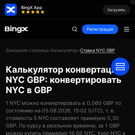
BingX App
Загрузить
Регистрация
Домашняя страница
Калькулятор
Ставка NYC GBP
>
>
Калькулятор конвертации
NYC GBP: конвертировать
NYC в GBP
1 NYC можно конвертировать в 0,060 GBP по
состоянию на 05.08.2026, 15:02 (UTC), т. е.
стоимость 5 NYC составляет примерно 0,30
GBP. По курсу в реальном времени, за 1 GBP
можно купить примерно 16,66 NYC. Курс NYC к