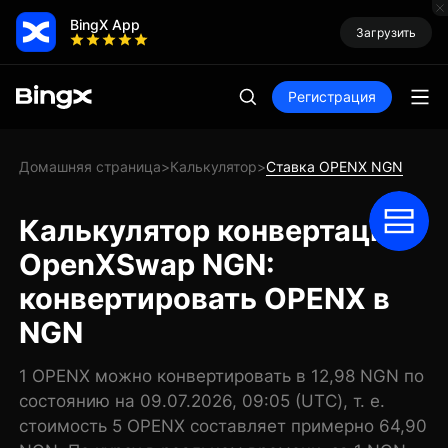
BingX App
Загрузить
Регистрация
Домашняя страница
Калькулятор
Ставка OPENX NGN
>
>
Калькулятор конвертации
OpenXSwap NGN:
конвертировать OPENX в
NGN
1 OPENX можно конвертировать в 12,98 NGN по
состоянию на 09.07.2026, 09:05 (UTC), т. е.
стоимость 5 OPENX составляет примерно 64,90