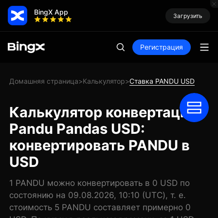
BingX App
Загрузить
Регистрация
Домашняя страница
Калькулятор
Ставка PANDU USD
>
>
Калькулятор конвертации
Pandu Pandas USD:
конвертировать PANDU в
USD
1 PANDU можно конвертировать в 0 USD по
состоянию на 09.08.2026, 10:10 (UTC), т. е.
стоимость 5 PANDU составляет примерно 0