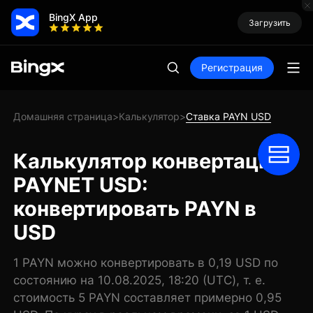
BingX App
Загрузить
Регистрация
Домашняя страница
Калькулятор
Ставка PAYN USD
>
>
Калькулятор конвертации
PAYNET USD:
конвертировать PAYN в
USD
1 PAYN можно конвертировать в 0,19 USD по
состоянию на 10.08.2025, 18:20 (UTC), т. е.
стоимость 5 PAYN составляет примерно 0,95