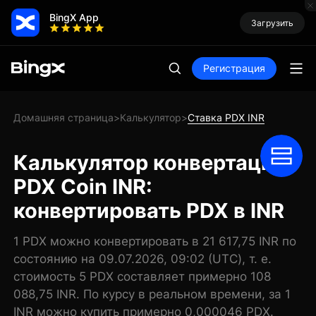
BingX App
Загрузить
Регистрация
Домашняя страница
Калькулятор
Ставка PDX INR
>
>
Калькулятор конвертации
PDX Coin INR:
конвертировать PDX в INR
1 PDX можно конвертировать в 21 617,75 INR по
состоянию на 09.07.2026, 09:02 (UTC), т. е.
стоимость 5 PDX составляет примерно 108
088,75 INR. По курсу в реальном времени, за 1
INR можно купить примерно 0,000046 PDX.