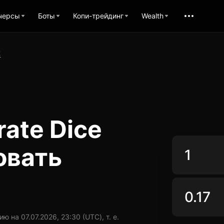
черсы
Боты
Копи-трейдинг
Wealth
R
rate Dice
овать
 на 07.07.2026, 23:30 (UTC), т. е.