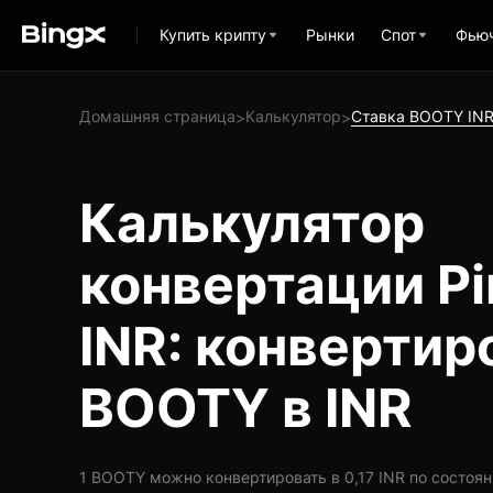
Купить крипту
Рынки
Спот
Фью
Домашняя страница
Калькулятор
Ставка BOOTY IN
>
>
Калькулятор
конвертации Pi
INR: конвертир
BOOTY в INR
1 BOOTY можно конвертировать в 0,17 INR по состоянию