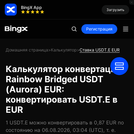
BingX App
Загрузить
Регистрация
Домашняя страница
Калькулятор
Ставка USDT.E EUR
>
>
Калькулятор конвертации
Rainbow Bridged USDT
(Aurora) EUR:
конвертировать USDT.E в
EUR
1 USDT.E можно конвертировать в 0,87 EUR по
состоянию на 06.08.2026, 03:04 (UTC), т. е.