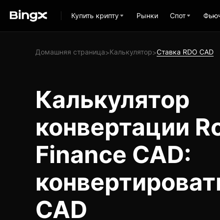
Купить крипту
Рынки
Спот
Фью
Домашняя страница
Калькулятор
Ставка RDO CAD
>
>
Калькулятор
конвертации R
Finance CAD:
конвертироват
CAD