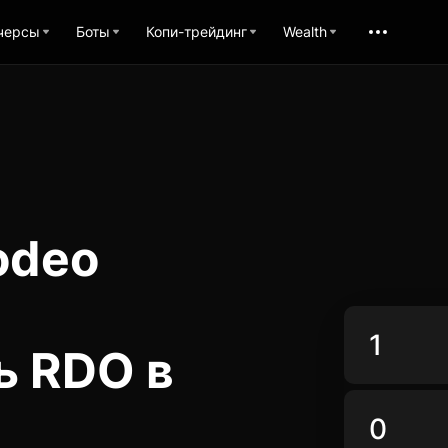
черсы
Боты
Копи-трейдинг
Wealth
odeo
ь RDO в