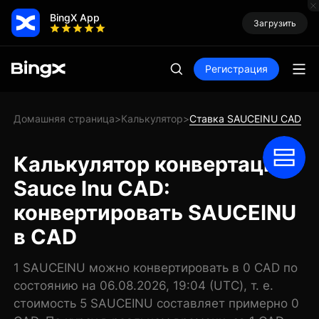
BingX App
Загрузить
Регистрация
Домашняя страница
Калькулятор
Ставка SAUCEINU CAD
>
>
Калькулятор конвертации
Sauce Inu CAD:
конвертировать SAUCEINU
в CAD
1 SAUCEINU можно конвертировать в 0 CAD по
состоянию на 06.08.2026, 19:04 (UTC), т. е.
стоимость 5 SAUCEINU составляет примерно 0