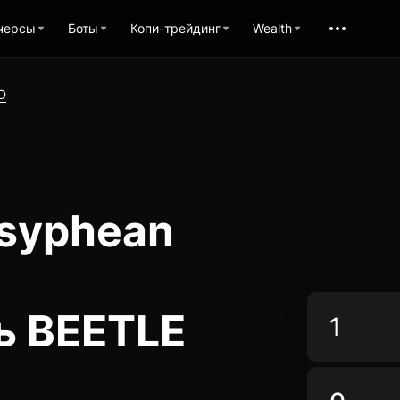
черсы
Боты
Копи-трейдинг
Wealth
D
isyphean
ь BEETLE