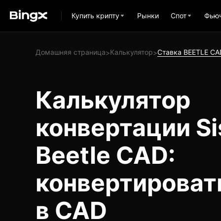
Купить крипту
Рынки
Спот
Фью
Домашняя страница
Калькулятор
Ставка BEETLE CA
>
>
Калькулятор
конвертации S
Beetle CAD:
конвертироват
в CAD