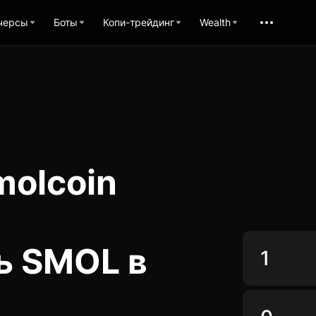
черсы
Боты
Копи-трейдинг
Wealth
molcoin
ь SMOL в