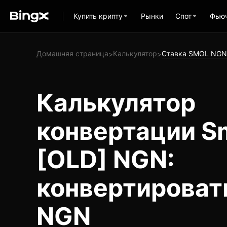
Купить крипту
Рынки
Спот
Фью
Домашняя страница
Калькулятор
Ставка SMOL NGN
>
>
Калькулятор
конвертации S
[OLD] NGN:
конвертироват
NGN